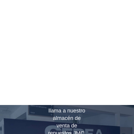
Pide
informes
de
nuestra
venta de
repuestos
y
autopartes
JMC
Comunícate o
llama a nuestro
almacén de
venta de
repuestos JMC.