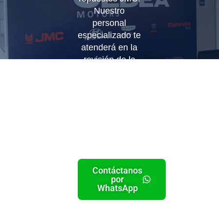
Nuestro
personal
especializado te
atenderá en la
revisión de la
pieza que
necesites.
Recuerda que
Somos
especialistas en
JMC y estamos
a tu servicio.
Contáctanos
por
WhatsApp