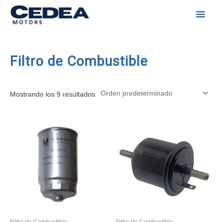
Men
Ir
al
princ
contenido
Filtro de Combustible
Mostrando los 9 resultados
Filtro de Combustible
Filtro de Combustible