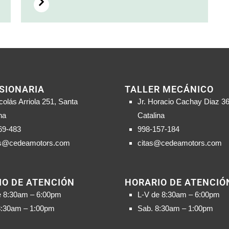
SIONARIA
TALLER MECÁNICO
colás Arriola 251, Santa
Jr. Horacio Cachay Diaz 36
na
Catalina
69-483
998-157-184
s@cedeamotors.com
citas@cedeamotors.com
IO DE ATENCIÓN
HORARIO DE ATENCIÓ
e 8:30am – 6:00pm
L-V de 8:30am – 6:00pm
8:30am – 1:00pm
Sab. 8:30am – 1:00pm