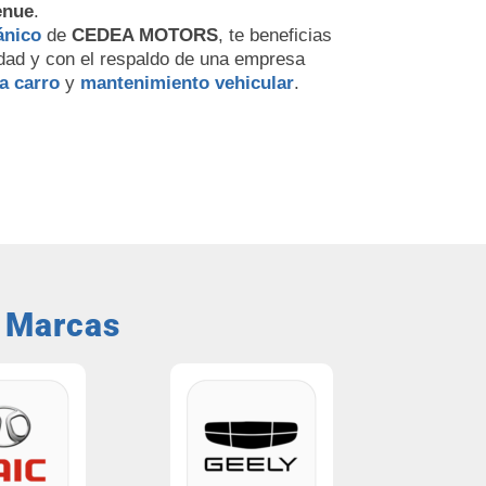
enue
.
ánico
de
CEDEA MOTORS
, te beneficias
idad y con el respaldo de una empresa
a carro
y
mantenimiento vehicular
.
s Marcas