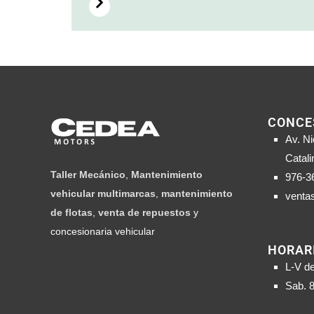
CONCE
Av. Ni
Catali
Taller Mecánico
,
Mantenimiento
976-3
vehicular multimarcas
,
mantenimiento
venta
de flotas
,
venta de repuestos
y
concesionaria vehicular
HORAR
L-V d
Sab. 