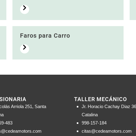
Faros para Carro
SIONARIA
TALLER MECÁNICO
colás Arriola 251, Santa
Jr. Horacio Cachay Diaz 36
na
Catalina
69-483
998-157-184
s@cedeamotors.com
citas@cedeamotors.com