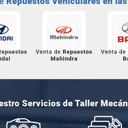
de
Repuestos Vehiculares en la
Repuestos
Venta de
Repuestos
Venta de
ndai
Mahindra
B
estro Servicios de
Taller Mecán