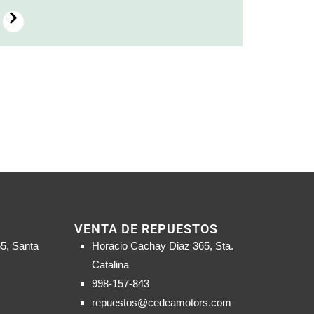
VENTA DE REPUESTOS
5, Santa
Horacio Cachay Diaz 365, Sta.
Catalina
998-157-843
repuestos@cedeamotors.com