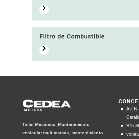
Filtro de Combustible
CONCE
Av. Ni
Catali
Taller Mecánico
,
Mantenimiento
976-3
vehicular multimarcas
,
mantenimiento
venta