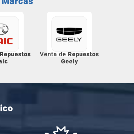
s Marcas
Repuestos
Venta de
Repuestos
aic
Geely
ico