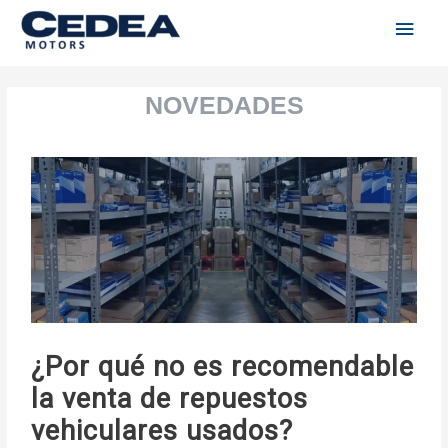
Men
Ir
al
princ
contenido
Navegación
de
entradas
¿Por qué no es recomendable
la venta de repuestos
vehiculares usados?