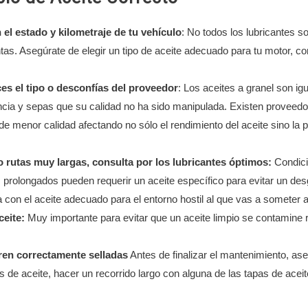
 el estado y kilometraje de tu vehículo
: No todos los lubricantes s
ntas. Asegúrate de elegir un tipo de aceite adecuado para tu motor, co
ces el tipo o desconfías del proveedor
: Los aceites a granel son ig
ia y sepas que su calidad no ha sido manipulada. Existen proveedo
e menor calidad afectando no sólo el rendimiento del aceite sino la p
o rutas muy largas, consulta por los lubricantes óptimos:
Condici
prolongados pueden requerir un aceite específico para evitar un des
a con el aceite adecuado para el entorno hostil al que vas a someter a
ceite:
Muy importante para evitar que un aceite limpio se contamine r
tren correctamente selladas
Antes de finalizar el mantenimiento, as
as de aceite, hacer un recorrido largo con alguna de las tapas de ace