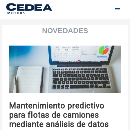
Men
Ir
al
princ
contenido
Navegación
de
entradas
Mantenimiento predictivo
para flotas de camiones
mediante análisis de datos