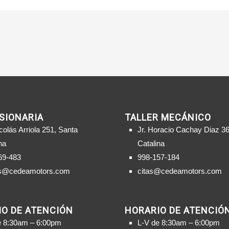
SIONARIA
TALLER MECÁNICO
colás Arriola 251, Santa
Jr. Horacio Cachay Diaz 36
na
Catalina
69-483
998-157-184
s@cedeamotors.com
citas@cedeamotors.com
O DE ATENCIÓN
HORARIO DE ATENCIÓ
e 8:30am – 6:00pm
L-V de 8:30am – 6:00pm