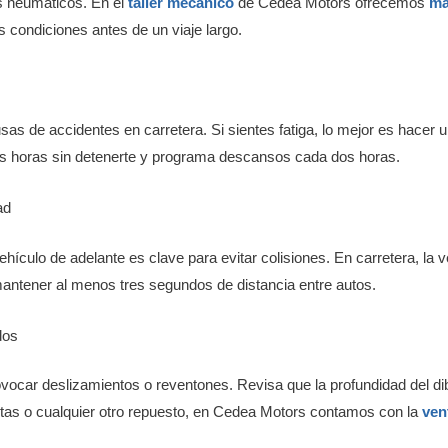
los neumáticos. En el
taller mecánico
de Cedea Motors ofrecemos
ma
s condiciones antes de un viaje largo.
sas de accidentes en carretera. Si sientes fatiga, lo mejor es hacer 
as horas sin detenerte y programa descansos cada dos horas.
ad
ículo de adelante es clave para evitar colisiones. En carretera, la 
antener al menos tres segundos de distancia entre autos.
dos
ocar deslizamientos o reventones. Revisa que la profundidad del dib
ntas o cualquier otro repuesto, en Cedea Motors contamos con la
ven