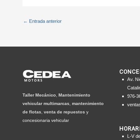
←
Entrada anterior
CONCE
Av. Ni
Catali
Taller Mecánico
,
Mantenimiento
976-3
vehicular multimarcas
,
mantenimiento
venta
de flotas
,
venta de repuestos
y
concesionaria vehicular
HORARI
L-V d