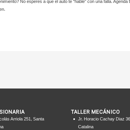
imiento? No esperes a que el auto te “hable” con una falla. Agenda 
en.
SIONARIA
TALLER MECÁNICO
colás Arriola 251, Santa
Jr. Horacio Cachay Diaz 36
na
Catalina