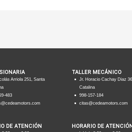
SIONARIA
TALLER MECÁNICO
colás Arriola 251, Santa
Jr. Horacio Cachay Diaz 36
na
Catalina
69-483
998-157-184
s@cedeamotors.com
citas@cedeamotors.com
O DE ATENCIÓN
HORARIO DE ATENCIÓ