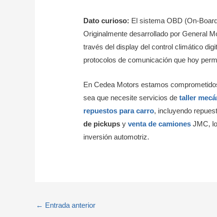
Dato curioso:
El sistema OBD (On-Board D
Originalmente desarrollado por General Mo
través del display del control climático d
protocolos de comunicación que hoy permi
En Cedea Motors estamos comprometidos c
sea que necesite servicios de
taller mecá
repuestos para carro
, incluyendo repue
de pickups
y
venta de camiones
JMC, los
inversión automotriz.
←
Entrada anterior