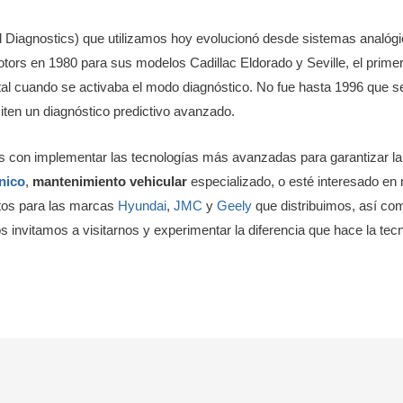
iagnostics) que utilizamos hoy evolucionó desde sistemas analógic
tors en 1980 para sus modelos Cadillac Eldorado y Seville, el primer
igital cuando se activaba el modo diagnóstico. No fue hasta 1996 que s
ten un diagnóstico predictivo avanzado.
on implementar las tecnologías más avanzadas para garantizar la m
nico
,
mantenimiento vehicular
especializado, o esté interesado e
stos para las marcas
Hyundai
,
JMC
y
Geely
que distribuimos, así co
 invitamos a visitarnos y experimentar la diferencia que hace la tecn