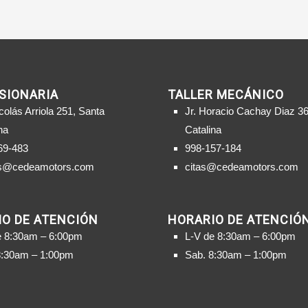
SIONARIA
TALLER MECÁNICO
colás Arriola 251, Santa
Jr. Horacio Cachay Diaz 36
na
Catalina
69-483
998-157-184
s@cedeamotors.com
citas@cedeamotors.com
O DE ATENCIÓN
HORARIO DE ATENCIÓ
e 8:30am – 6:00pm
L-V de 8:30am – 6:00pm
8:30am – 1:00pm
Sab. 8:30am – 1:00pm