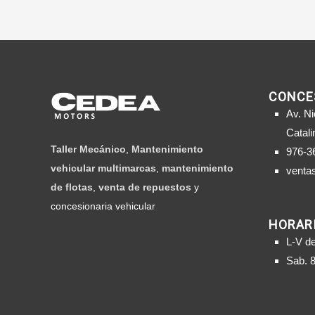
CONCE
Av. Ni
Catali
Taller Mecánico
,
Mantenimiento
976-3
vehicular multimarcas
,
mantenimiento
venta
de flotas
,
venta de repuestos
y
concesionaria vehicular
HORARI
L-V d
Sab. 